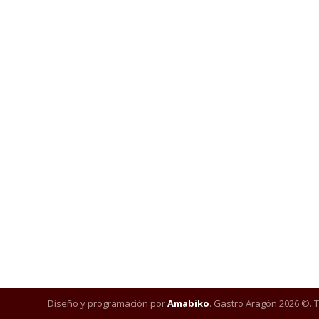
Diseño y programación por
Amabiko
. Gastro Aragón 2026 ©. 