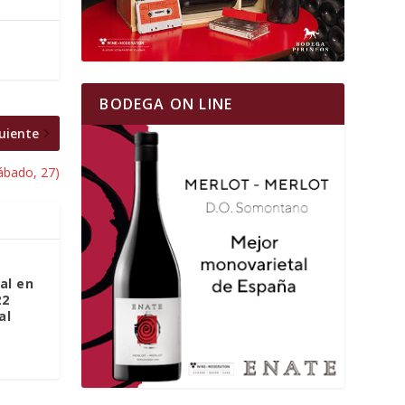
BODEGA ON LINE
uiente
ábado, 27)
al en
22
al