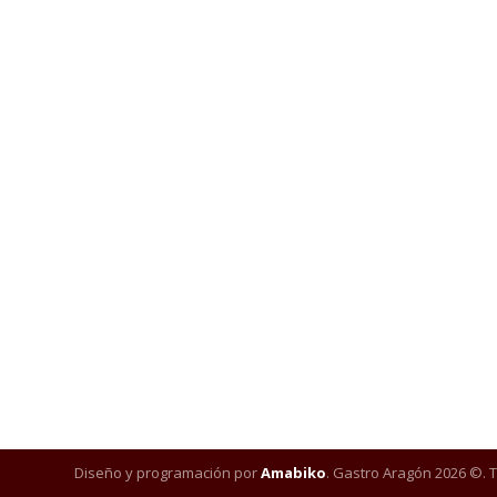
Diseño y programación por
Amabiko
. Gastro Aragón 2026 ©. 