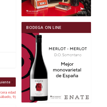
BODEGA ON LINE
uiente
rcera edad
(sábado, 9)