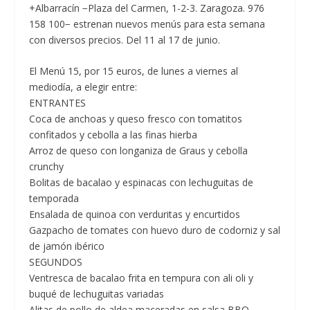
+Albarracín −Plaza del Carmen, 1-2-3. Zaragoza. 976
158 100− estrenan nuevos menús para esta semana
con diversos precios. Del 11 al 17 de junio.
El
Menú 15, por 15 euros,
de lunes a viernes al
mediodía, a elegir entre:
ENTRANTES
Coca de anchoas y queso fresco con tomatitos
confitados y cebolla a las finas hierba
Arroz de queso con longaniza de Graus y cebolla
crunchy
Bolitas de bacalao y espinacas con lechuguitas de
temporada
Ensalada de quinoa con verduritas y encurtidos
Gazpacho de tomates con huevo duro de codorniz y sal
de jamón ibérico
SEGUNDOS
Ventresca de bacalao frita en tempura con ali oli y
buqué de lechuguitas variadas
Alitas de pollo de aldea maceradas en salsa BBQ