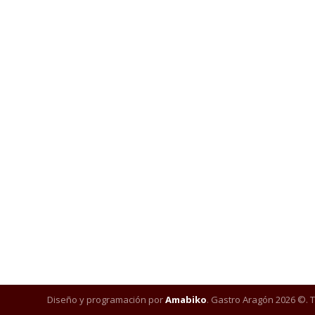
Diseño y programación por
Amabiko
. Gastro Aragón 2026 ©. 