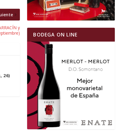
uiente
BARRACÍN y
eptiembre)
BODEGA ON LINE
 26)