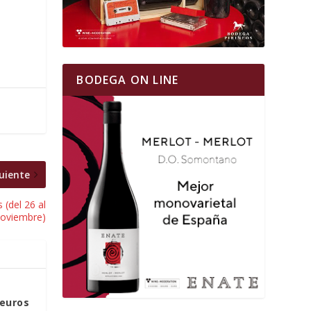
BODEGA ON LINE
uiente
(del 26 al
noviembre)
 euros