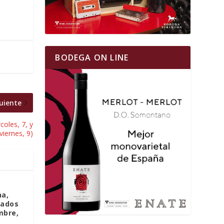
BODEGA ON LINE
uiente
oles, 7, y
viernes, 9)
na,
bados
mbre,