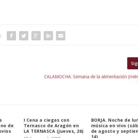
:
Sig
CALAMOCHA. Semana de la alimentación (miérc
s
I Cena a ciegas con
BORJA. Noche de lu
ino de
Ternasco de Aragón en
música en vivo (sá
ovios
LA TERNASCA (jueves, 26)
de agosto y septie
14)