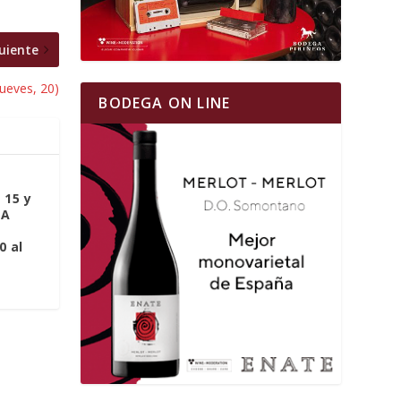
uiente
jueves, 20)
BODEGA ON LINE
 15 y
LA
0 al