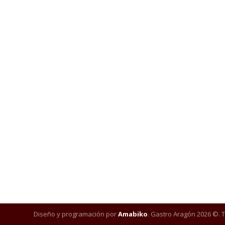
Diseño y programación por
Amabiko
. Gastro Aragón 2026 ©. 