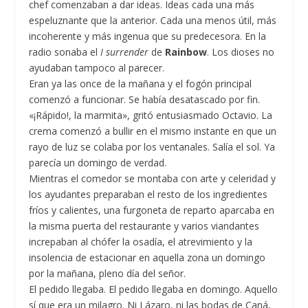
chef comenzaban a dar ideas. Ideas cada una más
espeluznante que la anterior. Cada una menos útil, más
incoherente y más ingenua que su predecesora. En la
radio sonaba el
I surrender
de
Rainbow
. Los dioses no
ayudaban tampoco al parecer.
Eran ya las once de la mañana y el fogón principal
comenzó a funcionar. Se había desatascado por fin.
«¡Rápido!, la marmita», gritó entusiasmado Octavio. La
crema comenzó a bullir en el mismo instante en que un
rayo de luz se colaba por los ventanales. Salía el sol. Ya
parecía un domingo de verdad.
Mientras el comedor se montaba con arte y celeridad y
los ayudantes preparaban el resto de los ingredientes
fríos y calientes, una furgoneta de reparto aparcaba en
la misma puerta del restaurante y varios viandantes
increpaban al chófer la osadía, el atrevimiento y la
insolencia de estacionar en aquella zona un domingo
por la mañana, pleno día del señor.
El pedido llegaba. El pedido llegaba en domingo. Aquello
sí que era un milagro. Ni Lázaro, ni las bodas de Caná,