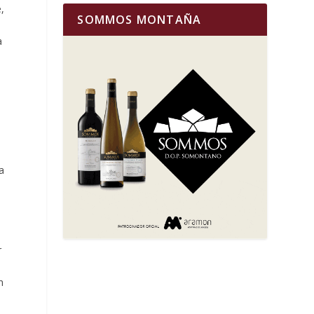
,
SOMMOS MONTAÑA
a
a
a
e
r
l
n