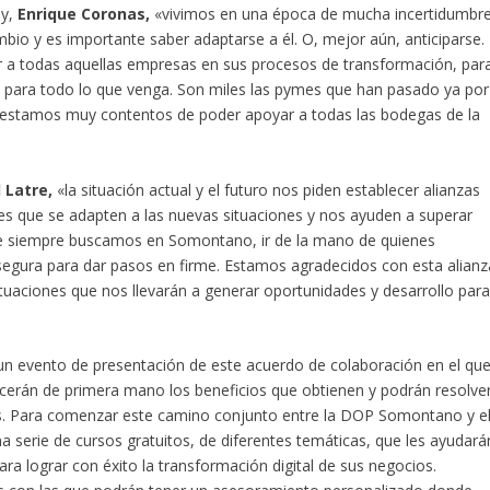
my,
Enrique Coronas,
«vivimos en una época de mucha incertidumbre
io y es importante saber adaptarse a él. O, mejor aún, anticiparse.
 a todas aquellas empresas en sus procesos de transformación, par
s para todo lo que venga. Son miles las pymes que han pasado ya por
y estamos muy contentos de poder apoyar a todas las bodegas de la
 Latre,
«la situación actual y el futuro nos piden establecer alianzas
s que se adapten a las nuevas situaciones y nos ayuden a superar
que siempre buscamos en Somontano, ir de la mano de quienes
segura para dar pasos en firme. Estamos agradecidos con esta alianz
ctuaciones que nos llevarán a generar oportunidades y desarrollo par
 un evento de presentación de este acuerdo de colaboración en el qu
rán de primera mano los beneficios que obtienen y podrán resolve
es. Para comenzar este camino conjunto entre la DOP Somontano y e
 serie de cursos gratuitos, de diferentes temáticas, que les ayudará
ra lograr con éxito la transformación digital de sus negocios.