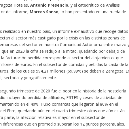
ragoza Hoteles
,
Antonio Presencio,
y el catedrático de Análisis
tor del informe,
Marcos Sanso
, lo han presentado en una rueda de
cas realizado en nuestro país, un informe exhaustivo que recoge datos
fectan al sector más castigado por la crisis en las distintas zonas de
as empresas del sector en nuestra Comunidad Autónoma entre marzo 
 que en 2020 la cifra se redujo a la mitad, quedando por debajo de
e la facturación perdida corresponde al sector del alojamiento, que
illones de euros. En el subsector de comidas y bebidas la caída de la
uros, de los cuales 594,21 millones (69,99%) se deben a Zaragoza. E
l, sectorial y geográficamente.
egundo trimestre de 2020 fue el peor en la historia de la hostelería
io incluyendo pérdida de afiliados, ERTES y ceses de actividad de
 mantenido en el 40%. Hubo comarcas que llegaron al 80% en el
del Ebro, quedando aún en el cuarto trimestre otras que aún están
ra parte, la afección relativa es mayor en el subsector de
n diferencias que en promedio superan los 12 puntos porcentuales.