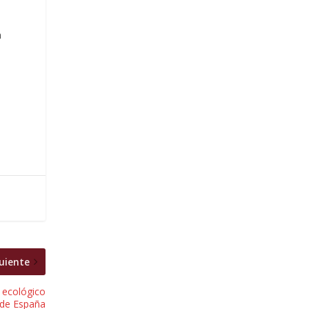
n
uiente
 ecológico
de España