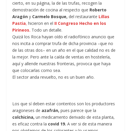
cierto, en su página, la de las trufas, recogen la
demostración de cocina al respecto que
Roberto
Aragón
y
Carmelo Bosque,
del restaurante
Lillas
Pastia
,
hicieron en el
II Congreso Hecho en los
Pirineos.
Todo un detalle.
Quizá los Roca hayan oído el radiofónico anuncio que
nos incita a comprar trufa de dicha provincia –que no
de las otras dos– en un año en el que calidad no es de
la mejor. Pero ante la caída de ventas en hostelería,
aquí y allende nuestras fronteras, provoca que haya
que colocarlas como sea.
El sector anda revuelto, no es un buen año.
Los que sí deben estar contentos son los productores
aragoneses de
azafrán,
pues parece que la
colchicina,
un medicamento derivado de esta planta,
es eficaz contra la
covid 19.
A ver si de esta manera
nos olvidamos de los colorantes y lo usamos