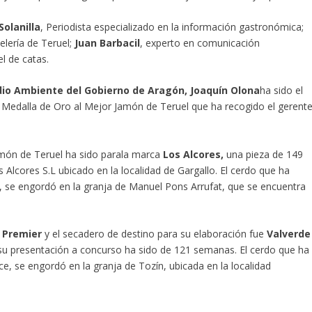
Solanilla
, Periodista especializado en la información gastronómica;
telería de Teruel;
Juan Barbacil
, experto en comunicación
el de catas.
edio Ambiente del Gobierno de Aragón,
Joaquín Olona
ha sido el
 Medalla de Oro al Mejor Jamón de Teruel que ha recogido el gerent
amón de Teruel ha sido parala marca
Los Alcores,
una pieza de 149
lcores S.L ubicado en la localidad de Gargallo. El cerdo que ha
, se engordó en la granja de Manuel Pons Arrufat, que se encuentra
 Premier
y el secadero de destino para su elaboración fue
Valverde
su presentación a concurso ha sido de 121 semanas. El cerdo que ha
, se engordó en la granja de Tozín, ubicada en la localidad