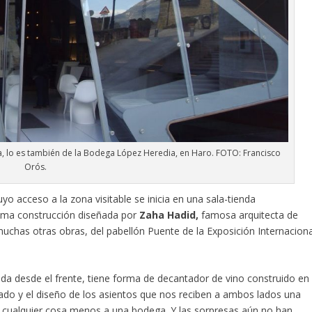
, lo es también de la Bodega López Heredia, en Haro. FOTO: Francisco
Orós.
yo acceso a la zona visitable se inicia en una sala-tienda
ima construcción diseñada por
Zaha Hadid,
famosa arquitecta de
muchas otras obras, del pabellón Puente de la Exposición Internaciona
da desde el frente, tiene forma de decantador de vino construido en
culado y el diseño de los asientos que nos reciben a ambos lados una
 cualquier cosa menos a una bodega. Y las sorpresas aún no han