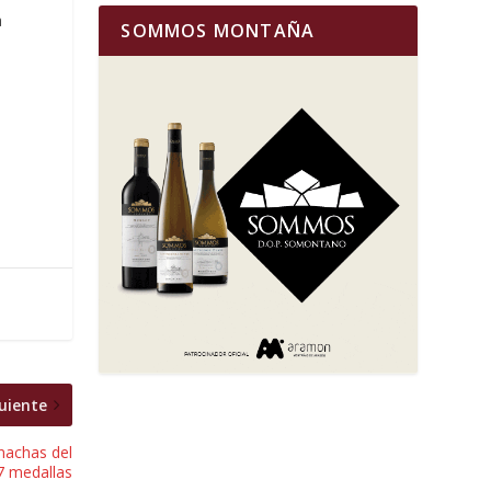
a
SOMMOS MONTAÑA
uiente
nachas del
 medallas