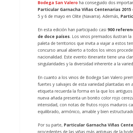
Bodega San Valero
ha conseguido dos importan
Particular Garnacha Viñas Centenarias 2015
5 y 6 de mayo en Olite (Navarra). Además,
Parti
En esta edición han participado casi
900 referen
de doce países
. Los vinos premiados ilustran 
paleta de territorios que invita a viajar a estos
concurso anual abierto a todos los vinos proceden
nacionalidad. Este evento itinerante tiene una cla
singularidades y la diversidad inherente a la varie
En cuanto a los vinos de Bodega San Valero pre
fuertes y salvajes de esta variedad plantadas en alt
etiqueta recuerda la forma en la que los antiguos 
nueva añada presenta un bonito color rojo cerez
intensidad, con notas de frutos rojos maduros c
equilibrado, armónico, amable y bien estructurado
Por su parte,
Particular Garnacha Viñas Cente
procedentes de las viñas más antiguas de la bod