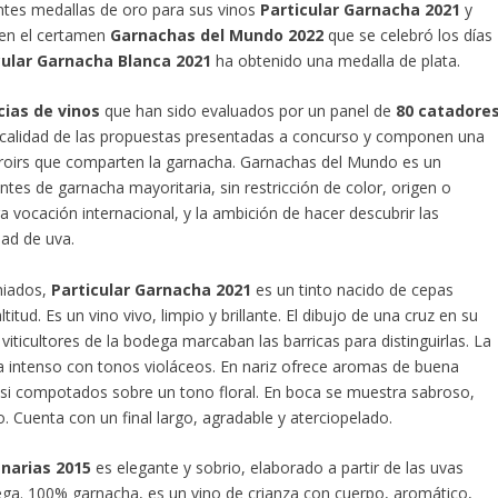
tes medallas de oro para sus vinos
Particular Garnacha 2021
y
en el certamen
Garnachas del Mundo 2022
que se celebró los días
cular Garnacha Blanca 2021
ha obtenido una medalla de plata.
cias de vinos
que han sido evaluados por un panel de
80 catadore
la calidad de las propuestas presentadas a concurso y componen una
 terroirs que comparten la garnacha. Garnachas del Mundo es un
tes de garnacha mayoritaria, sin restricción de color, origen o
ra vocación internacional, y la ambición de hacer descubrir las
dad de uva.
miados,
Particular Garnacha 2021
es un tinto nacido de cepas
itud. Es un vino vivo, limpio y brillante. El dibujo de una cruz en su
viticultores de la bodega marcaban las barricas para distinguirlas. La
a intenso con tonos violáceos. En nariz ofrece aromas de buena
asi compotados sobre un tono floral. En boca se muestra sabroso,
. Cuenta con un final largo, agradable y aterciopelado.
narias 2015
es elegante y sobrio, elaborado a partir de las uvas
ega. 100% garnacha, es un vino de crianza con cuerpo, aromático,