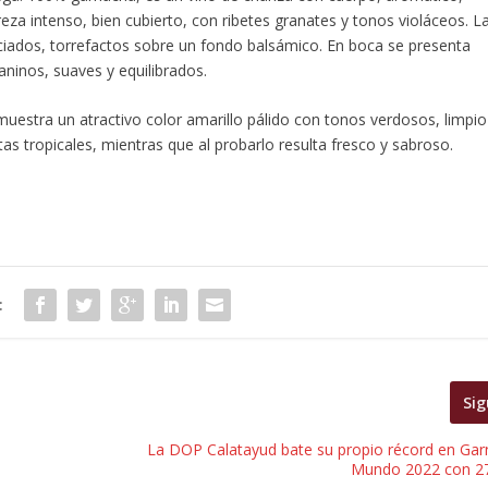
reza intenso, bien cubierto, con ribetes granates y tonos violáceos. L
iados, torrefactos sobre un fondo balsámico. En boca se presenta
aninos, suaves y equilibrados.
uestra un atractivo color amarillo pálido con tonos verdosos, limpio
utas tropicales, mientras que al probarlo resulta fresco y sabroso.
:
Sig
La DOP Calatayud bate su propio récord en Gar
Mundo 2022 con 27