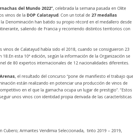
rnachas del Mundo 2022”
, celebrada la semana pasada en Olite
os vinos de la
DOP Calatayud
. Con un total de
27 medallas
e la Denominación han batido su propio récord en el medallero desde
inerante, saliendo de Francia y recorriendo distintos territorios con
os vinos de Calatayud había sido el 2018, cuando se consiguieron 23
n 18.En esta 10ª edición, según la información de la Organización se
nel de 80 expertos internacionales de 12 nacionalidades diferentes.
 Arenas
, el resultado del concurso “pone de manifiesto el trabajo qu
minación están realizando en potenciar una producción de vinos de
mpetitivo en el que la garnacha ocupa un lugar de prestigio”. “Estos
guir unos vinos con identidad propia derivada de las características
tin Cubero; Armantes Vendimia Seleccionada, tinto 2019 – 2019,