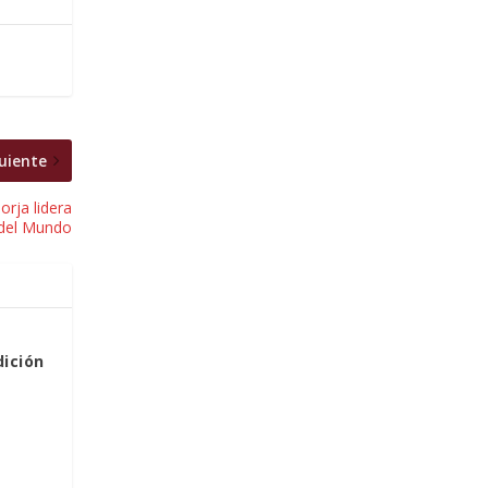
uiente
rja lidera
 del Mundo
dición