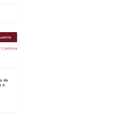
uiente
P Cariñena
so de
a a