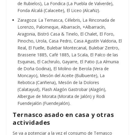
de Rubielos), La Fondica (La Puebla de Valverde),
Fonda Alcalá (Calaceite), El Liceo (Alcañiz).
Zaragoza: La Ternasca, Célebris, La Rinconada de
Lorenzo, Palomeque, Albarracín, +Albarracín,
Aragonia, Bistró Casa & Tinelo, El Chalet, El Foro,
Pinocho, Urola, Casa Pedro, Casa Agustín Valdoria, El
Real, El Fuelle, Bulebar Montecanal, Bulebar Zentro,
Brasserie 1885, Café 1885, La Scala, El Palco de las
Esquinas, El Cachirulo, Gayarre, El Patio (La Almunia
de Doña Godina), El Molino de Berola (Vera de
Moncayo), Mesón del Aceite (Bulbuente), La
Rebotica (Cariñena), Mesón de la Dolores
(Calatayud), Flash Alagón Gastrobar (Alagón),
Albergue de Morata (Morata de Jalón) y Rodi
Fuendejalón (Fuendejalón).
Ternasco asado en casa y otras
actividades
Se va a potenciar a la vez el consumo de Ternasco