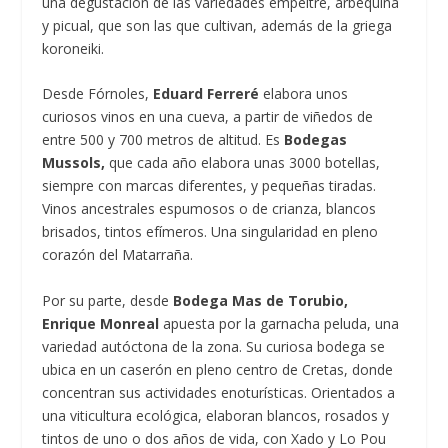
una degustación de las variedades empeltre, arbequina
y picual, que son las que cultivan, además de la griega
koroneiki.
Desde Fórnoles,
Eduard Ferreré
elabora unos
curiosos vinos en una cueva, a partir de viñedos de
entre 500 y 700 metros de altitud. Es
Bodegas
Mussols,
que cada año elabora unas 3000 botellas,
siempre con marcas diferentes, y pequeñas tiradas.
Vinos ancestrales espumosos o de crianza, blancos
brisados, tintos efímeros. Una singularidad en pleno
corazón del Matarraña.
Por su parte, desde
Bodega Mas de Torubio,
Enrique Monreal
apuesta por la garnacha peluda, una
variedad autóctona de la zona. Su curiosa bodega se
ubica en un caserón en pleno centro de Cretas, donde
concentran sus actividades enoturísticas. Orientados a
una viticultura ecológica, elaboran blancos, rosados y
tintos de uno o dos años de vida, con Xado y Lo Pou