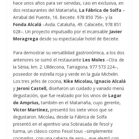
hace unos años para ser servidas, casi en exclusiva, en
dos restaurantes del Matarraña,
La Fábrica de Solfa
–
Arrabal del Puente, 16. Beceite. 978 850 756– y la
Fonda Alcalá
–Avda. Cataluña, 49. Calaceite, 978 851
028–. Un proyecto impulsadlo por el incansable
Javier
Moragrega
desde su espectacular hotel de Beceite.
Para demostrar su versatilidad gastronómica, a los dos
anteriores se sumó el restaurante
Les Moles
–Ctra. de
la Sénia, km. 2. Ulldecona, Tarragona. 977 573 224–,
poseedor de estrella roja y verde en la guía Michelin.
Los tres jefes de cocina,
Kike Micolau, Ignacio Alcalá
y
Jeroni Castell,
diseñaron un cuidado y variado menú
degustación, que fue realzado por los vinos de
Lagar
de Amprius,
también en el Matarraña, cuyo gerente,
Víctor Martínez,
presentó los siete vinos que se
degustaron. Micolau, desde la Fábrica de Solfa
presentó en el aperitivo una Sobrasada de fesol y
turma, un clásico como Fesol tous –simplemente
cocinados, con una cabeza de ajos–, que alegró con