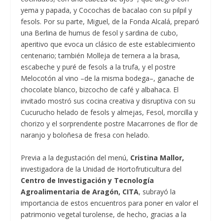
yema y papada, y Cocochas de bacalao con su pilpil y
fesols. Por su parte, Miguel, de la Fonda Alcalá, preparó
una Berlina de humus de fesol y sardina de cubo,
aperitivo que evoca un clásico de este establecimiento
centenario; también Molleja de ternera a la brasa,
escabeche y puré de fesols a la trufa, y el postre
Melocotón al vino –de la misma bodega–, ganache de
chocolate blanco, bizcocho de café y albahaca. El
invitado mostró sus cocina creativa y disruptiva con su
Cucurucho helado de fesols y almejas, Fesol, morcilla y
chorizo y el sorprendente postre Macarrones de flor de
naranjo y boloñesa de fresa con helado.
Previa a la degustación del menú,
Cristina Mallor,
investigadora de la Unidad de Hortofruticultura del
Centro de Investigación y Tecnología
Agroalimentaria de Aragón, CITA
, subrayó la
importancia de estos encuentros para poner en valor el
patrimonio vegetal turolense, de hecho, gracias a la