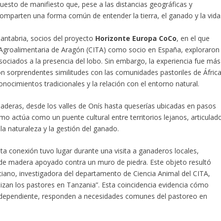
uesto de manifiesto que, pese a las distancias geográficas y
 comparten una forma común de entender la tierra, el ganado y la vida
Cantabria, socios del proyecto
Horizonte Europa CoCo
, en el que
a Agroalimentaria de Aragón (CITA) como socio en España, exploraron
asociados a la presencia del lobo. Sin embargo, la experiencia fue más
aron sorprendentes similitudes con las comunidades pastoriles de Áfric
onocimientos tradicionales y la relación con el entorno natural.
aderas, desde los valles de Onís hasta queserías ubicadas en pasos
mo actúa como un puente cultural entre territorios lejanos, articulad
la naturaleza y la gestión del ganado.
 conexión tuvo lugar durante una visita a ganaderos locales,
 de madera apoyado contra un muro de piedra. Este objeto resultó
iano, investigadora del departamento de Ciencia Animal del CITA,
lizan los pastores en Tanzania”. Esta coincidencia evidencia cómo
independiente, responden a necesidades comunes del pastoreo en