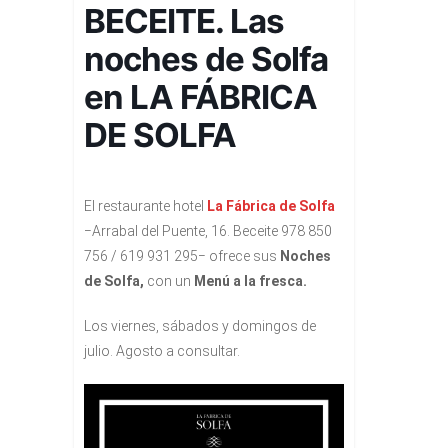
BECEITE. Las
noches de Solfa
en LA FÁBRICA
DE SOLFA
El restaurante hotel
La Fábrica de Solfa
−Arrabal del Puente, 16. Beceite 978 850
756 / 619 931 295− ofrece sus
Noches
de Solfa,
con un
Menú a la fresca.
Los viernes, sábados y domingos de
julio. Agosto a consultar.