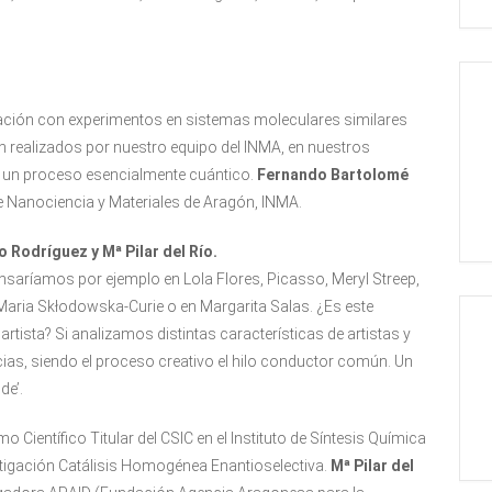
ación con experimentos en sistemas moleculares similares
n realizados por nuestro equipo del INMA, en nuestros
s un proceso esencialmente cuántico.
Fernando Bartolomé
 de Nanociencia y Materiales de Aragón, INMA.
 Rodríguez y Mª Pilar del Río.
ensaríamos por ejemplo en Lola Flores, Picasso, Meryl Streep,
aria Skłodowska-Curie o en Margarita Salas. ¿Es este
artista? Si analizamos distintas características de artistas y
cias, siendo el proceso creativo el hilo conductor común. Un
de’.
 Científico Titular del CSIC en el Instituto de Síntesis Química
stigación Catálisis Homogénea Enantioselectiva.
Mª Pilar del