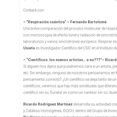
Contará con:
– “Respiración cuántica” – Fernando Bartolomé.
Una breve comparación del proceso molecular de respir
con microscopia de efecto túnel y radiación de sincrotró
laboratorios y varios sincrotrones europeos: Respirar e
Usieto
es Investigador Científico del CSIC en el Instituto
– “Científicos: los nuevos artistas… o no???”– Ricardo
Si alguien nos dijera que pusiéramos cara a un artista, p
etc. Sin embargo, ninguno de nosotros pensaríamos en M
pensamiento correcto? ¿Un científico se aleja tanto de un 
científicos, veremos que hay más similitudes que diferen
científico sin su ‘Eureka’ es como un cantaor sin su ‘duen
Ricardo Rodríguez Martínez
desarrolla su actividad como
y Catálisis Homogénea, ISQCH, dentro del Grupo de Inve