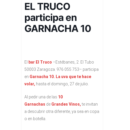
EL TRUCO
participa en
GARNACHA 10
El
bar El Truco
–Estébanes, 2. El Tubo
50003 Zaragoza. 976 055 753– participa
en
Garnacha 10. La uva que te hace
volar,
hasta el domingo, 27 de julio.
Al pedir una de las
10
Garnachas
de
Grandes Vinos,
te invitan
a descubrir otra diferente, ya sea en copa
o en botella.