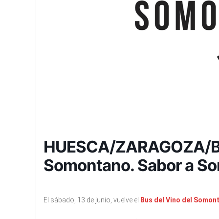
HUESCA/ZARAGOZA/BA
Somontano. Sabor a S
El sábado, 13 de junio, vuelve el
Bus del Vino del Somon