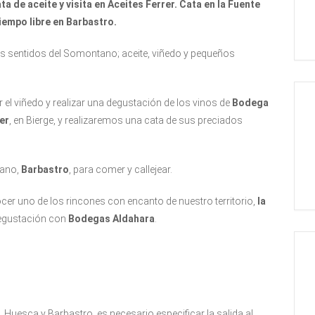
a de aceite y visita en Aceites Ferrer. Cata en la Fuente
iempo libre en Barbastro.
 los sentidos del Somontano; aceite, viñedo y pequeños
el viñedo y realizar una degustación de los vinos de
Bodega
er
, en Bierge, y realizaremos una cata de sus preciados
tano,
Barbastro
, para comer y callejear.
nocer uno de los rincones con encanto de nuestro territorio,
la
 degustación con
Bodegas Aldahara
.
Huesca y Barbastro, es necesario especificar la salida al