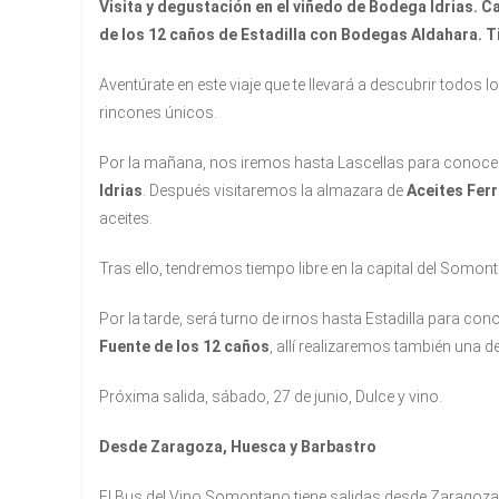
Visita y degustación en el viñedo de Bodega Idrias. Cat
de los 12 caños de Estadilla con Bodegas Aldahara. T
Aventúrate en este viaje que te llevará a descubrir todos
rincones únicos.
Por la mañana, nos iremos hasta Lascellas para conocer 
Idrias
. Después visitaremos la almazara de
Aceites Ferr
aceites.
Tras ello, tendremos tiempo libre en la capital del Somon
Por la tarde, será turno de irnos hasta Estadilla para co
Fuente de los 12 caños
, allí realizaremos también una
Próxima salida, sábado, 27 de junio, Dulce y vino.
Desde Zaragoza, Huesca y Barbastro
El Bus del Vino Somontano tiene salidas desde Zaragoza, 