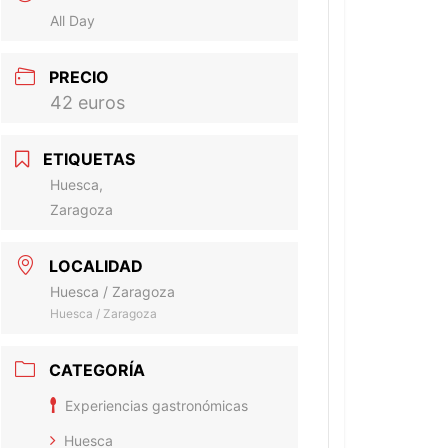
All Day
PRECIO
42 euros
ETIQUETAS
Huesca,
Zaragoza
LOCALIDAD
Huesca / Zaragoza
Huesca / Zaragoza
CATEGORÍA
Experiencias gastronómicas
Huesca