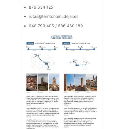
876 634 125
rutas@territoriomudejar.es
648 799 405 / 686 460 189