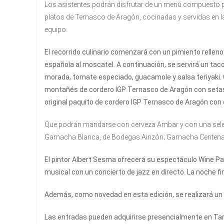
Los asistentes podrán disfrutar de un menú compuesto p
platos de Ternasco de Aragón, cocinadas y servidas en l
equipo.
El recorrido culinario comenzará con un pimiento rell
española al moscatel. A continuación, se servirá un tac
morada, tomate especiado, guacamole y salsa teriyaki.
montañés de cordero IGP Ternasco de Aragón con setas 
original paquito de cordero IGP Ternasco de Aragón con 
Que podrán maridarse con cerveza Ambar y con una sele
Garnacha Blanca, de Bodegas Ainzón; Garnacha Centenar
El pintor Albert Sesma ofrecerá su espectáculo Wine Pa
musical con un concierto de jazz en directo. La noche fin
Además, como novedad en esta edición, se realizará un 
Las entradas pueden adquirirse presencialmente en Tara