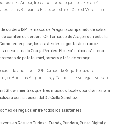
or cerveza Ambar, tres vinos de bodegas de la zona y 4
a foodtruck Babeando Fuerte por el chef Gabriel Morales y su
eno de cordero IGP Ternasco de Aragón acompañado de salsa
o de carrillón de cordero IGP Ternasco de Aragón con cebolla
Como tercer pase, los asistentes degustarán un arroz
y queso curado Granja Perales. El menú culminará con un
cremoso de patata, miel, romero y tofe de naranja.
cción de vinos de la DOP Campo de Borja: Peñazuela
ia, de Bodegas Aragonesas; y Cabriola, de Bodegas Borsao.
int Show, mientras que tres músicos locales pondrán la nota
alizará con la sesión del DJ Guille Sánchez.
sorteo de regalos entre todos los asistentes.
zona en Rótulos Turiaso, Trendy, Pandora, Punto Digital y