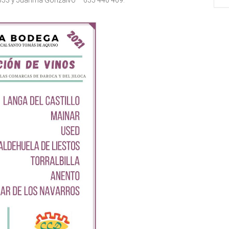
 553 y Juanma Gonzalvo – 655 440 469.