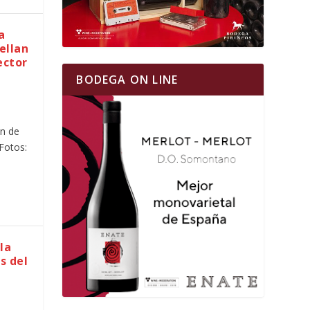
a
ellan
ector
BODEGA ON LINE
ón de
Fotos:
la
s del