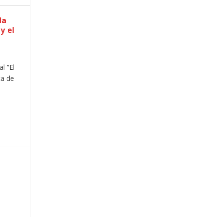
da
y el
l “El
ta de