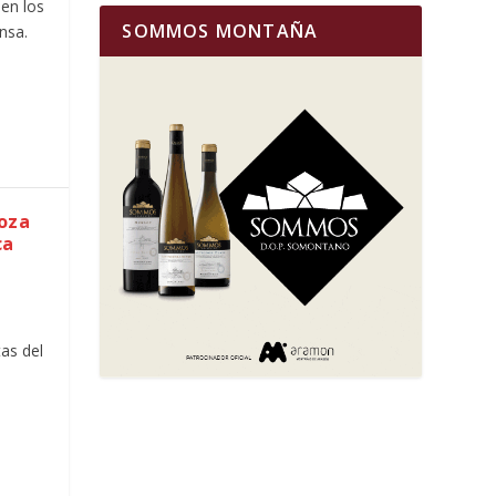
en los
SOMMOS MONTAÑA
nsa.
goza
ca
as del