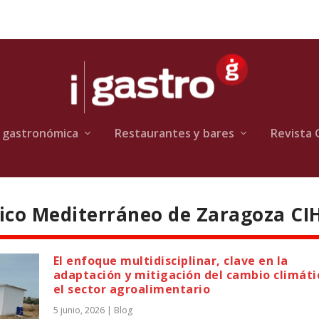
 gastronómica
Restaurantes y bares
Revista 
ico Mediterráneo de Zaragoza C
El enfoque multidisciplinar, clave en la
adaptación y mitigación del cambio climáti
el sector agroalimentario
5 junio, 2026
|
Blog