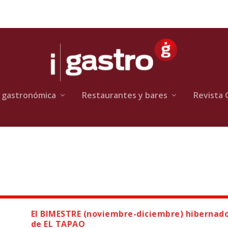
 gastronómica
Restaurantes y bares
Revista 
El BIMESTRE (noviembre-diciembre) hibernad
de EL TAPAO