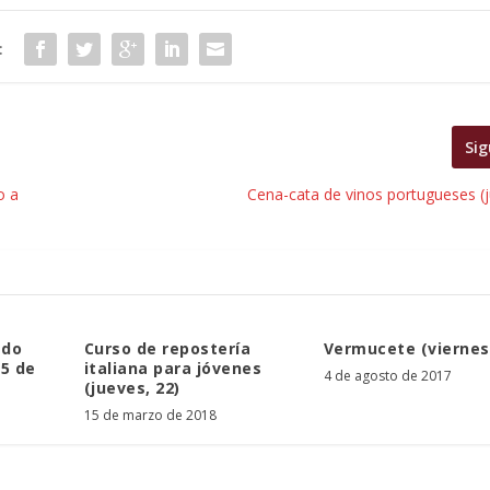
:
Sig
o a
Cena-cata de vinos portugueses (j
ado
Curso de repostería
Vermucete (viernes,
 5 de
italiana para jóvenes
4 de agosto de 2017
(jueves, 22)
15 de marzo de 2018