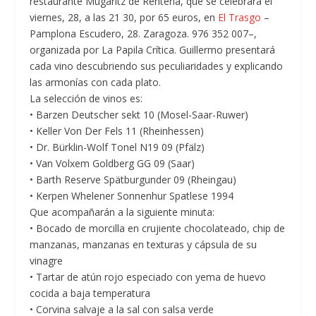
restaurante Mugaritz de Rentería, que se celebrará el
viernes, 28, a las 21 30, por 65 euros, en
El Trasgo
–
Pamplona Escudero, 28. Zaragoza. 976 352 007–,
organizada por La Papila Crítica. Guillermo presentará
cada vino descubriendo sus peculiaridades y explicando
las armonías con cada plato.
La selección de vinos es:
•
Barzen Deutscher sekt 10 (Mosel-Saar-Ruwer)
•
Keller Von Der Fels 11 (Rheinhessen)
•
Dr. Bürklin-Wolf Tonel N19 09 (Pfälz)
•
Van Volxem Goldberg GG 09 (Saar)
•
Barth Reserve Spätburgunder 09 (Rheingau)
•
Kerpen Whelener Sonnenhur Spatlese 1994
Que acompañarán a la siguiente minuta:
•
Bocado de morcilla en crujiente chocolateado, chip de
manzanas, manzanas en texturas y cápsula de su
vinagre
•
Tartar de atún rojo especiado con yema de huevo
cocida a baja temperatura
•
Corvina salvaje a la sal con salsa verde