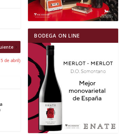
BODEGA ON LINE
uiente
5 de abril)
ra
)