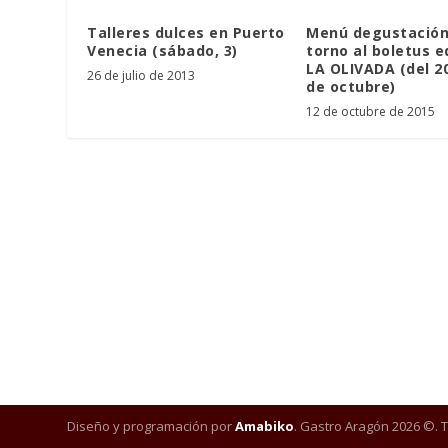
Talleres dulces en Puerto
Menú degustación
Venecia (sábado, 3)
torno al boletus e
LA OLIVADA (del 20
26 de julio de 2013
de octubre)
12 de octubre de 2015
Diseño y programación por
Amabiko
. Gastro Aragón 2026 ©. 