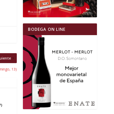
BODEGA ON LINE
uiente
mingo, 13)
7)