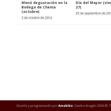
Menú degustación en la
Día del Mayor (vie
Bodega de Chema
27)
(octubre)
25 de septiembre de 20
2 de octubre de 2014
Diseño y programación por
Amabiko
. Gastro Aragón 2026 ©. 