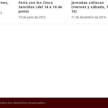
rnes,
Feria con los Cinco
Jornadas celiacas
Sentidos (del 14 a 16 de
(viernes y sábado, 
junio)
13)
13
10 de junio de 2013
11 de diciembre de 2014
Todos los derechos reservados.