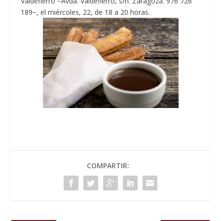
Valdefierro −Avda. Valdefierro, s/n. Zaragoza. 976 726
189−, el miércoles, 22, de 18 a 20 horas.
COMPARTIR: