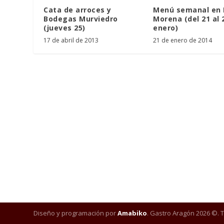
Cata de arroces y
Menú semanal en 
Bodegas Murviedro
Morena (del 21 al 
(jueves 25)
enero)
17 de abril de 2013
21 de enero de 2014
Diseño y programación por
Amabiko
. Gastro Aragón 2026 ©. 