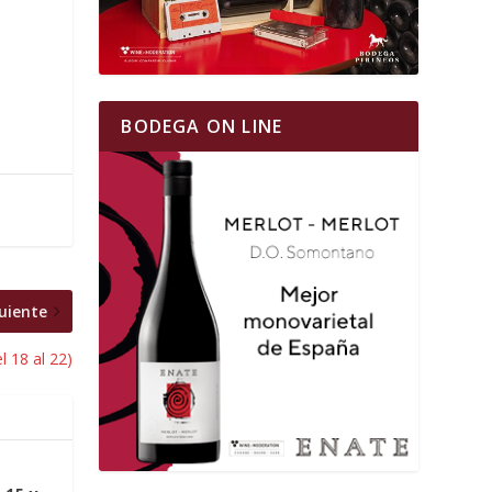
BODEGA ON LINE
uiente
l 18 al 22)