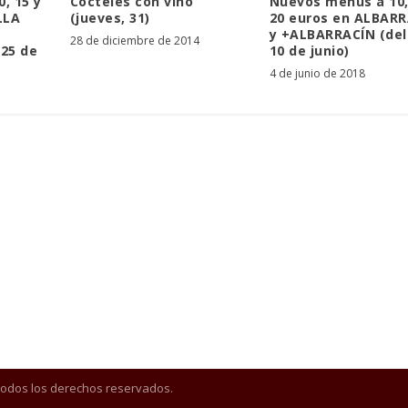
, 15 y
Cócteles con vino
Nuevos menús a 10,
LLA
(jueves, 31)
20 euros en ALBAR
y +ALBARRACÍN (del 
28 de diciembre de 2014
25 de
10 de junio)
4 de junio de 2018
Todos los derechos reservados.