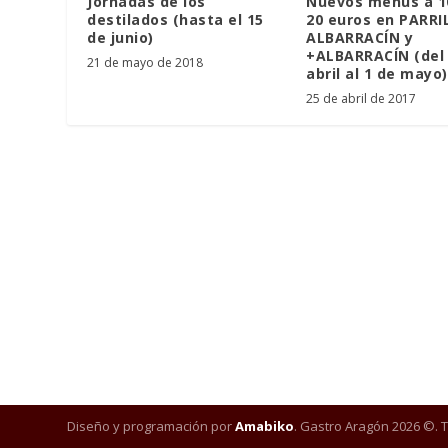
Jornadas de los
Nuevos menús a 10
destilados (hasta el 15
20 euros en PARRI
de junio)
ALBARRACÍN y
+ALBARRACÍN (del 
21 de mayo de 2018
abril al 1 de mayo)
25 de abril de 2017
Diseño y programación por
Amabiko
. Gastro Aragón 2026 ©. 