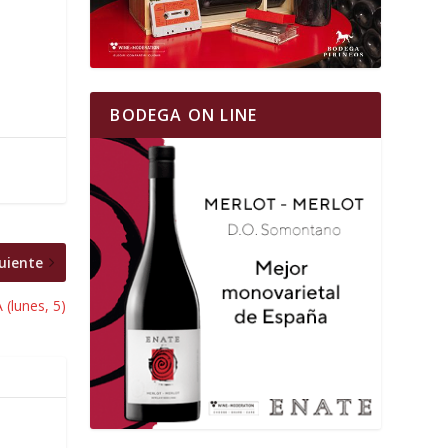
BODEGA ON LINE
uiente
 (lunes, 5)
L