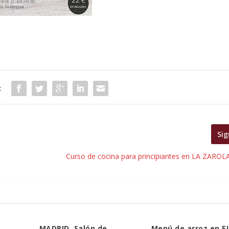
:
Sig
Curso de cocina para principiantes en LA ZAROLA
MADRID. Salón de
Menú de arroz en E