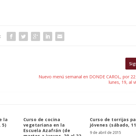
:
Sig
Nuevo menú semanal en DONDE CAROL, por 22 e
lunes, 19, al 
e la
Curso de cocina
Curso de torrijas p
 5)
vegetariana en la
jóvenes (sábado, 11
Escuela Azafrán (de
9 de abril de 2015
martes a jueves, 20 al 22