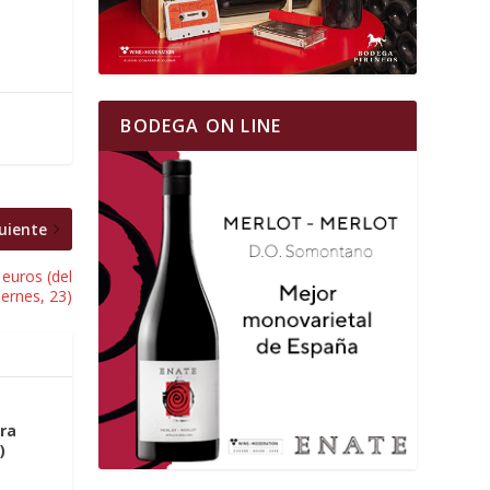
BODEGA ON LINE
uiente
uros (del
viernes, 23)
ara
)