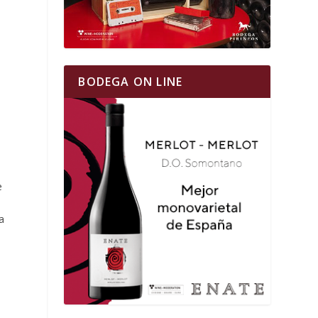
BODEGA ON LINE
e
a
s