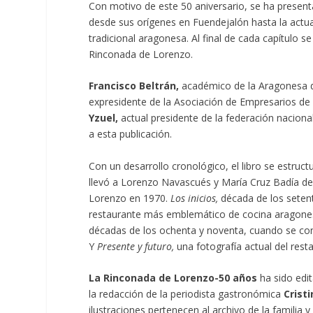
Con motivo de este 50 aniversario, se ha presenta
desde sus orígenes en Fuendejalón hasta la actua
tradicional aragonesa. Al final de cada capítulo
Rinconada de Lorenzo.
Francisco Beltrán,
académico de la Aragonesa 
expresidente de la Asociación de Empresarios d
Yzuel,
actual presidente de la federación naciona
a esta publicación.
Con un desarrollo cronológico, el libro se estruct
llevó a Lorenzo Navascués y María Cruz Badía de
Lorenzo en 1970.
Los inicios,
década de los setent
restaurante más emblemático de cocina aragonesa
décadas de los ochenta y noventa, cuando se co
Y
Presente y futuro,
una fotografía actual del res
La Rinconada de Lorenzo-50 años
ha sido edi
la redacción de la periodista gastronómica
Cristi
ilustraciones pertenecen al archivo de la familia 