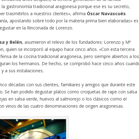
 la gastronomía tradicional aragonesa porque ese es su secreto,
r trasmitirlos a nuestros clientes», afirma
Óscar Navascués
.
canía, apostando sobre todo por la materia prima bien elaboradas» es
egustar en la Rinconada de Lorenzo.
isa y Belén
, asumieron el relevo de los fundadores: Lorenzo y Mª
ón, quien se incorporó al equipo hace cinco años. «Con esta tercera
nsa de la cocina tradicional aragonesa, pero siempre abiertos a lo
eguran los hermanos. De hecho, se comprobó hace cinco años cuand
y a sus instalaciones.
inco décadas con sus clientes, familiares y amigos que durante este
. Se han podido degustar platos como croquetas de rape con salsa
jas en salsa verde, huevos al salmorejo o los clásicos como el
con vinos de las cuatro denominaciones de origen aragonesas.