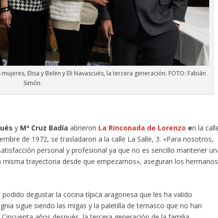
s mujeres, Elisa y Belén y Eli Navascués, la tercera generación. FOTO: Fabián
Simón.
cués
y
Mª Cruz Badía
abrieron
La Rinconada de Lorenzo
e
n la call
bre de 1972, se trasladaron a la calle La Salle, 3. «Para nosotros,
satisfacción personal y profesional ya que no es sencillo mantener un
 la misma trayectoria desde que empezamos», aseguran los hermano
podido degustar la cocina típica aragonesa que les ha valido
nia sigue siendo las migas y la paletilla de ternasco que no han
Cincuenta años después, la tercera generación de la familia