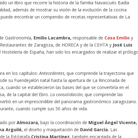
do un libro que recorre la historia de la familia Navascués Badía
lidad, además de mostrar su visión de la evolución de la cocina
 se puede encontrar un compendio de recetas representativas de La
de Gastronomía,
Emilio Lacambra,
responsable de
Casa Emilio
y
e Restaurantes de Zaragoza, de HORECA y de la CEHTA y
José Luis
l Hostelería de España, han sido los encargados de realizar el prólog
ura en los capítulos:
Antecedentes,
que comprende la trayectoria que
sde su Fuendejalón natal hasta la apertura de La Rinconada de
a, cuando se establecieron las bases del que se convertiría en el
, de la capital del Ebro.
La consolidación,
que comprende las
nvirtió en un imprescindible del panorama gastronómico zaragozano.
taurante, cuando cumple sus 50 años de vida.
tado por
Almozara,
bajo la coordinación de
Miguel Ángel Vicente,
na Arguilé,
el diseño y maquetación de
David García.
Las
y de la fotógrafa
Cristina Martínez,
también encargada de la