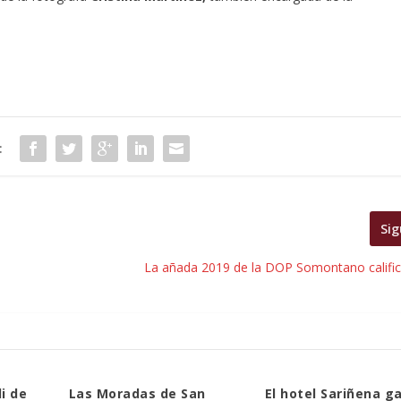
:
Sig
La añada 2019 de la DOP Somontano calif
i de
Las Moradas de San
El hotel Sariñena g