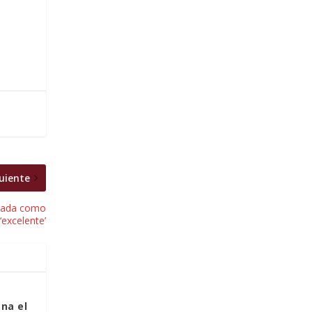
uiente
icada como
‘excelente’
ana el