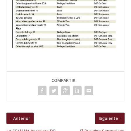
COMPARTIR:
Anterior
Siguiente
LA SEMANA hostelera DEL
El Bus Vino Somontano