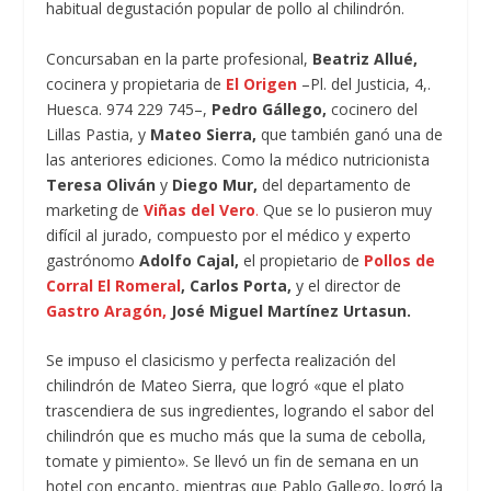
habitual degustación popular de pollo al chilindrón.
Concursaban en la parte profesional,
Beatriz Allué,
cocinera y propietaria de
El Origen
–Pl. del Justicia, 4,.
Huesca. 974 229 745–,
Pedro Gállego,
cocinero del
Lillas Pastia, y
Mateo Sierra,
que también ganó una de
las anteriores ediciones. Como la médico nutricionista
Teresa Oliván
y
Diego Mur,
del departamento de
marketing de
Viñas del Vero
.
Que se lo pusieron muy
difícil al jurado, compuesto por el médico y experto
gastrónomo
Adolfo Cajal,
el propietario de
Pollos de
Corral El Romeral
, Carlos Porta,
y el director de
Gastro Aragón,
José Miguel Martínez Urtasun.
Se impuso el clasicismo y perfecta realización del
chilindrón de Mateo Sierra, que logró «que el plato
trascendiera de sus ingredientes, logrando el sabor del
chilindrón que es mucho más que la suma de cebolla,
tomate y pimiento». Se llevó un fin de semana en un
hotel con encanto, mientras que Pablo Gallego, logró la