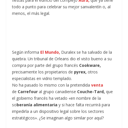
fiestas para el edificio del complejo
Aura,
que ya tiene
todo a punto para celebrar su mejor sanvalentín o, al
menos, el más legal.
Según informa
El Mundo,
Duralex se ha salvado de la
quiebra. Un tribunal de Orleans dio el visto bueno a su
compra por parte del grupo francés
Cookware,
precisamente los propietarios de
pyrex,
otros
especialistas en vidrio templado.
No ha pasado lo mismo con la pretendida
venta
de
Carrefour
al grupo canadiense
Couche-Tard,
que
el gobierno francés ha vetado «en nombre de la
so
beranía alimentaria
y si hace falta recurrirá para
impedirla a un dispositivo legal sobre los sectores
estratégicos». ¿Se imaginan algo similar por aquí?