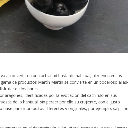
va a convertir en una actividad bastante habitual, al menos en los
a gama de productos Martín Martín se convierte en un poderoso aliad
frutar de los bares.
 aragonés, identificadas por la evocación del cachirulo en sus
esas de lo habitual, sin perder por ello su crujiente, con el justo
mo base para montaditos diferentes y originales, por ejemplo, salpicón
en inmersas en el denominado aliño jotero, marca de la casa, ligero 