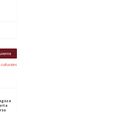
uiente
culturales
ragoza
arta
rso