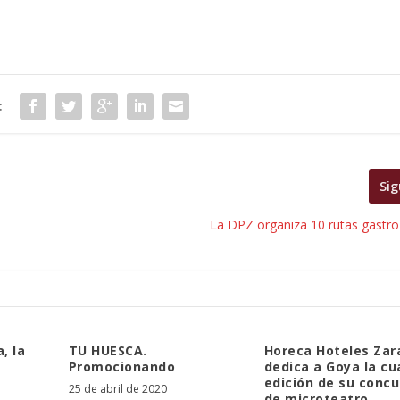
:
Sig
La DPZ organiza 10 rutas gastro-
, la
TU HUESCA.
Horeca Hoteles Za
Promocionando
dedica a Goya la cu
edición de su concu
25 de abril de 2020
de microteatro