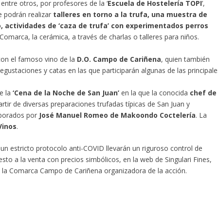
, entre otros, por profesores de la ‘
Escuela de Hostelería TOPI
’,
 podrán realizar
talleres en torno a la trufa, una muestra de
, actividades de ‘caza de trufa’ con experimentados perros
 Comarca, la cerámica, a través de charlas o talleres para niños.
con el famoso vino de la
D.O. Campo de Cariñena
, quien también
degustaciones y catas en las que participarán algunas de las principale
e la
‘Cena de la Noche de San Juan’
en la que la conocida
chef de
artir de diversas preparaciones trufadas típicas de San Juan y
aborados por
José Manuel Romeo de Makoondo Coctelería
. La
Vinos
.
 un estricto protocolo anti-COVID llevarán un riguroso control de
esto a la venta con precios simbólicos, en la web de Singulari Fines,
de la Comarca Campo de Cariñena organizadora de la acción.