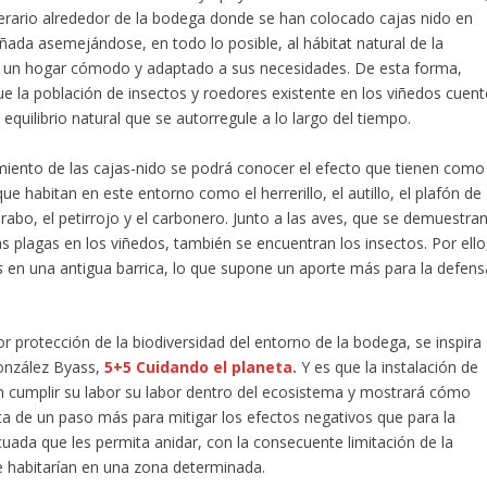
nerario alrededor de la bodega donde se han colocado cajas nido en
eñada asemejándose, en todo lo posible, al hábitat natural de la
es un hogar cómodo y adaptado a sus necesidades. De esta forma,
que la población de insectos y roedores existente en los viñedos cuent
quilibrio natural que se autorregule a lo largo del tiempo.
uimiento de las cajas-nido se podrá conocer el efecto que tienen como
ue habitan en este entorno como el herrerillo, el autillo, el plafón de
cárabo, el petirrojo y el carbonero. Junto a las aves, que se demuestra
s plagas en los viñedos, también se encuentran los insectos. Por ello
s
en una antigua barrica, lo que supone un aporte más para la defens
protección de la biodiversidad del entorno de la bodega, se inspira
González Byass,
5+5 Cuidando el planeta.
Y es que la instalación de
an cumplir su labor su labor dentro del ecosistema y mostrará cómo
ata de un paso más para mitigar los efectos negativos que para la
ada que les permita anidar, con la consecuente limitación de la
 habitarían en una zona determinada.