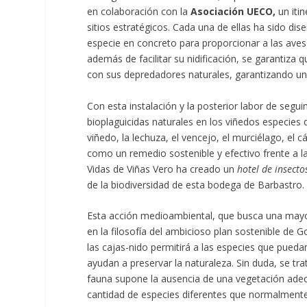
en colaboración con la
Asociación UECO,
un iti
sitios estratégicos. Cada una de ellas ha sido dis
especie en concreto para proporcionar a las av
además de facilitar su nidificación, se garantiza 
con sus depredadores naturales, garantizando un e
Con esta instalación y la posterior labor de seg
bioplaguicidas naturales en los viñedos especies q
viñedo, la lechuza, el vencejo, el murciélago, el 
como un remedio sostenible y efectivo frente a la
Vidas de Viñas Vero ha creado un
hotel de insecto
de la biodiversidad de esta bodega de Barbastro.
Esta acción medioambiental, que busca una mayor 
en la filosofía del ambicioso plan sostenible de 
las cajas-nido permitirá a las especies que pued
ayudan a preservar la naturaleza. Sin duda, se tr
fauna supone la ausencia de una vegetación adecu
cantidad de especies diferentes que normalmente