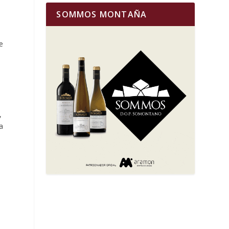
SOMMOS MONTAÑA
e
n
,
a