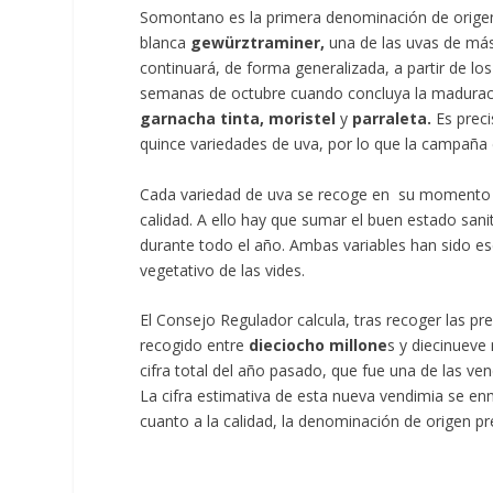
Somontano es la primera denominación de origen 
blanca
gewürztraminer,
una de las uvas de má
continuará, de forma generalizada, a partir de lo
semanas de octubre cuando concluya la maduraci
garnacha tinta, moristel
y
parraleta.
Es prec
quince variedades de uva, por lo que la campaña
Cada variedad de uva se recoge en su momento 
calidad. A ello hay que sumar el buen estado sanit
durante todo el año. Ambas variables han sido ese
vegetativo de las vides.
El Consejo Regulador calcula, tras recoger las pr
recogido entre
dieciocho millone
s y diecinueve
cifra total del año pasado, que fue una de las v
La cifra estimativa de esta nueva vendimia se en
cuanto a la calidad, la denominación de origen 