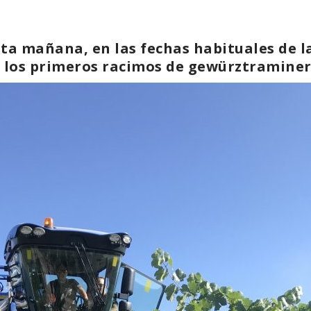
a mañana, en las fechas habituales de l
 los primeros racimos de gewürztramine