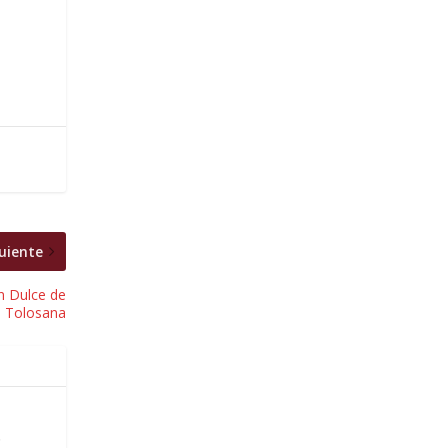
uiente
n Dulce de
a Tolosana
.