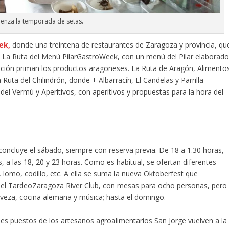
enza la temporada de setas.
ek,
donde una treintena de restaurantes de Zaragoza y provincia, qu
as. La Ruta del Menú PilarGastroWeek, con un menú del Pilar elaborad
ición priman los productos aragoneses. La Ruta de Aragón, Alimento
uta del Chilindrón, donde + Albarracín, El Candelas y Parrilla
 del Vermú y Aperitivos, con aperitivos y propuestas para la hora del
concluye el sábado, siempre con reserva previa. De 18 a 1.30 horas,
 a las 18, 20 y 23 horas. Como es habitual, se ofertan diferentes
 lomo, codillo, etc. A ella se suma la nueva Oktoberfest que
 el TardeoZaragoza River Club, con mesas para ocho personas, pero
rveza, cocina alemana y música; hasta el domingo.
es puestos de los artesanos agroalimentarios San Jorge vuelven a la