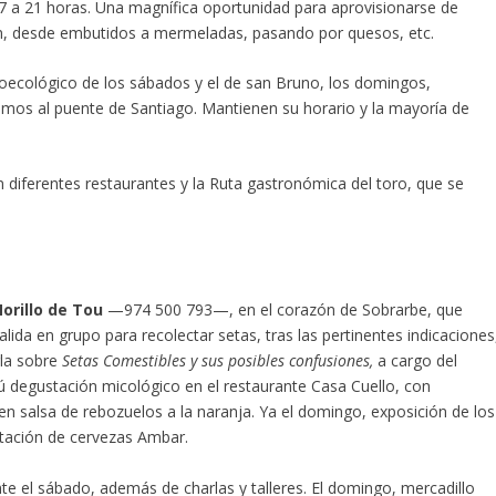
 17 a 21 horas. Una magnífica oportunidad para aprovisionarse de
n, desde embutidos a mermeladas, pasando por quesos, etc.
oecológico de los sábados y el de san Bruno, los domingos,
imos al puente de Santiago. Mantienen su horario y la mayoría de
en diferentes restaurantes y la Ruta gastronómica del toro, que se
orillo de Tou
—974 500 793—, en el corazón de Sobrarbe, que
lida en grupo para recolectar setas, tras las pertinentes indicaciones
rla sobre
Setas Comestibles y sus posibles confusiones
,
a cargo del
ú degustación micológico en el restaurante Casa Cuello, con
 salsa de rebozuelos a la naranja. Ya el domingo, exposición de los
stación de cervezas Ambar.
te el sábado, además de charlas y talleres. El domingo, mercadillo