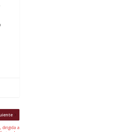
,
n
s
uiente
 dirigida a